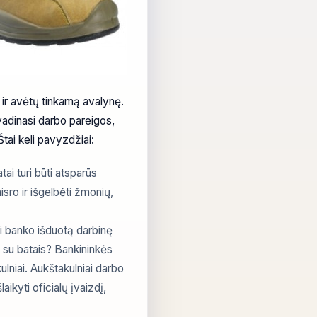
 ir avėtų tinkamą avalynę.
vadinasi darbo pareigos,
Štai keli pavyzdžiai:
tai turi būti atsparūs
gaisro ir išgelbėti žmonių,
ėti banko išduotą darbinę
p su batais? Bankininkės
ulniai. Aukštakulniai darbo
laikyti oficialų įvaizdį,