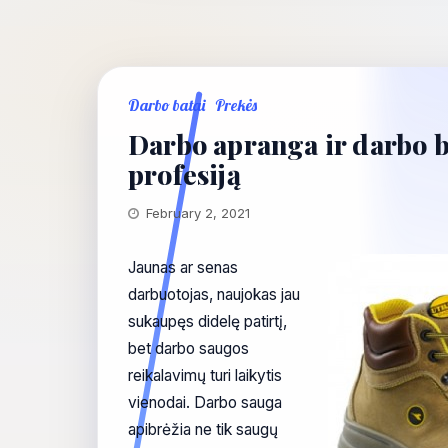
Darbo batai
Prekės
Darbo apranga ir darbo b
profesiją
February 2, 2021
Jaunas ar senas
darbuotojas, naujokas jau
sukaupęs didelę patirtį,
bet darbo saugos
reikalavimų turi laikytis
vienodai. Darbo sauga
apibrėžia ne tik saugų