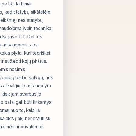
ne tik darbiniai
s, kad statybų aikštelėje
reikšmę, nes statybų
naudojama įvairi technika:
kcijas ir t. t. Dėl tos
 su apsaugomis. Jos
kokia plyta, kuri teoriškai
 ir sužaloti kojų pirštus.
ėmis nosimis.
vojingų darbo sąlygų, nes
s atžvilgiu jo apranga yra
, kiek jam svarbus jo
o batai gali būti tinkantys
omai nuo to, kaip jis
a akis į akį bendrauti su
aip nėra ir privalomos