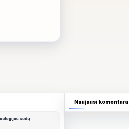
Naujausi komentara
zoologijos sodų