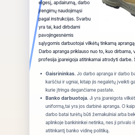
elgesį, apdairumą, darbo
įrengimų naudojimąsi
pagal instrukcijas. Svarbu
yra tai, kad dirbdami
pavojingesnėmis
sąlygomis darbuotojai vilkėtų tinkamą aprangą
Darbo apranga priklauso nuo to, kuo dirbama, 
profesija įpareigoja atitinkamai atrodyti darbe. 
Gaisrininkas
. Jo darbo apranga ir darbo ba
karščiui ir ugniai, kitaip jis negalėtų įveikti 
kurie įtringa degančiame pastate.
Banko darbuotoja
. Ji yra įpareigota vilk
uniformą,tai yra jos darbinė apranga. O kai
darbo batai turėtų būti žemakulniai arba bek
aplinkoje bankininkei netinka, nes ji privalo iš
atitinkantį banko vidinę politiką.