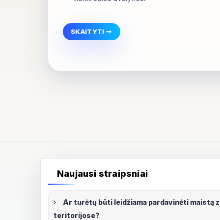
SKAITYTI ➞
D
A
R
B
O
A
P
R
A
N
G
A
I
R
D
A
R
B
O
B
A
T
Naujausi straipsniai
A
I
P
A
G
Ar turėtų būti leidžiama pardavinėti maistą 
A
L
teritorijose?
P