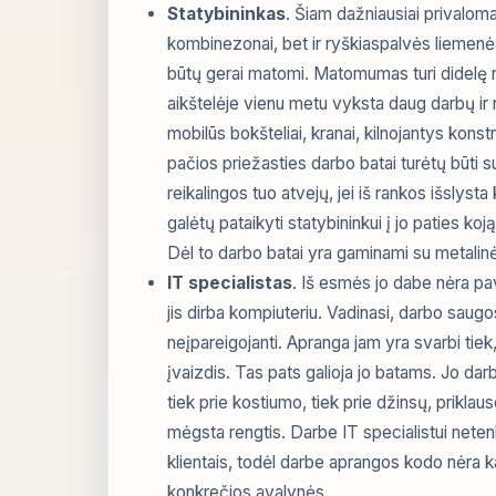
Statybininkas
. Šiam dažniausiai privaloma 
kombinezonai, bet ir ryškiaspalvės liemenė
būtų gerai matomi. Matomumas turi didelę 
aikštelėje vienu metu vyksta daug darbų ir 
mobilūs bokšteliai, kranai, kilnojantys konstru
pačios priežasties darbo batai turėtų būti
reikalingos tuo atvejų, jei iš rankos išslysta 
galėtų pataikyti statybininkui į jo paties koją
Dėl to darbo batai yra gaminami su metalin
IT specialistas
. Iš esmės jo dabe nėra pa
jis dirba kompiuteriu. Vadinasi, darbo saugo
neįpareigojanti. Apranga jam yra svarbi tiek
įvaizdis. Tas pats galioja jo batams. Jo darb
tiek prie kostiumo, tiek prie džinsų, priklaus
mėgsta rengtis. Darbe IT specialistui netenk
klientais, todėl darbe aprangos kodo nėra k
konkrečios avalynės.